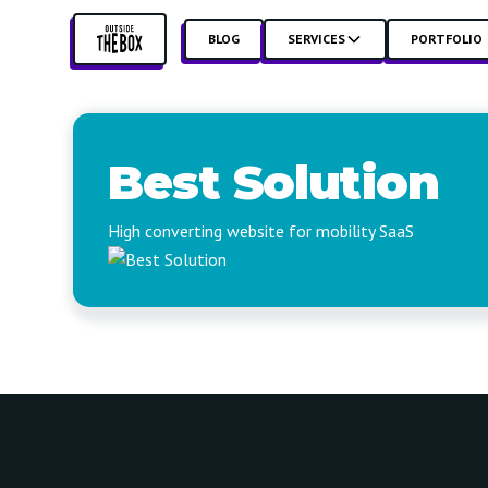
BLOG
SERVICES
PORTFOLIO
Best Solution
High converting website for mobility SaaS