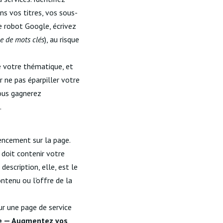
ns vos titres, vos sous-
le robot Google, écrivez
e de mots clés
), au risque
e votre thématique, et
r ne pas éparpiller votre
vous gagnerez
.
encement sur la page.
l doit contenir votre
escription, elle, est le
ntenu ou l'offre de la
ur une page de service
re — Augmentez vos