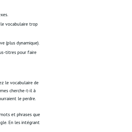
exes.
le vocabulaire trop
ive (plus dynamique).
us-titres pour faire
ez le vocabulaire de
èmes cherche-t-il à
urraient le perdre.
s mots et phrases que
gle. En les intégrant