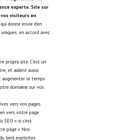
ence experte. Site sur
vos visiteurs en
 qui donne envie d'en
 uniques, en accord avec
e propre site. C'est un
tre, et aident aussi
eut augmenter le temps
 votre domaine sur vos
tives vers vos pages
lien vers votre page
s SEO » si c'est
otre page « Nos
du lien) explicites