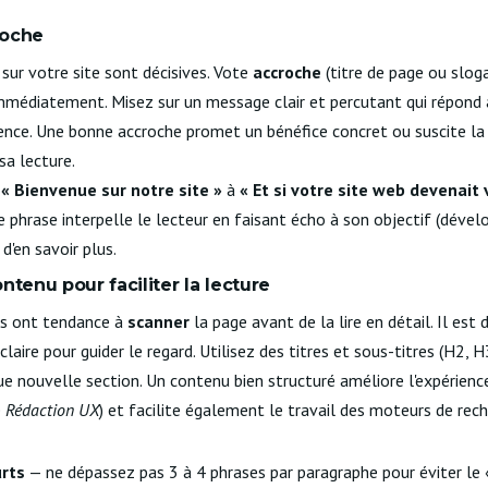
roche
sur votre site sont décisives. Vote
accroche
(titre de page ou sloga
 immédiatement. Misez sur un message clair et percutant qui répond 
nce. Une bonne accroche promet un bénéfice concret ou suscite la cu
 sa lecture.
z
« Bienvenue sur notre site »
à
« Et si votre site web devenait
e phrase interpelle le lecteur en faisant écho à son objectif (dével
 d'en savoir plus.
ntenu pour faciliter la lecture
urs ont tendance à
scanner
la page avant de la lire en détail. Il est 
laire pour guider le regard. Utilisez des titres et sous-titres (H2, H
ue nouvelle section. Un contenu bien structuré améliore l'expérienc
e
Rédaction UX
) et facilite également le travail des moteurs de re
rts
— ne dépassez pas 3 à 4 phrases par paragraphe pour éviter le 