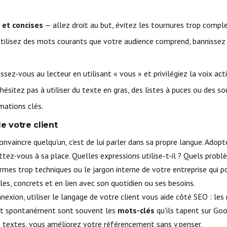
 et concises
— allez droit au but, évitez les tournures trop compl
tilisez des mots courants que votre audience comprend, bannissez 
sez-vous au lecteur en utilisant « vous » et privilégiez la voix act
hésitez pas à utiliser du texte en gras, des listes à puces ou des so
rmations clés.
e votre client
nvaincre quelqu'un, c'est de lui parler dans sa propre langue. Adopt
ttez-vous à sa place. Quelles expressions utilise-t-il ? Quels probl
rmes trop techniques ou le jargon interne de votre entreprise qui po
es, concrets et en lien avec son quotidien ou ses besoins.
nexion, utiliser le langage de votre client vous aide côté SEO : le
nt spontanément sont souvent les
mots-clés
qu'ils tapent sur Goo
 textes, vous améliorez votre référencement sans y penser.