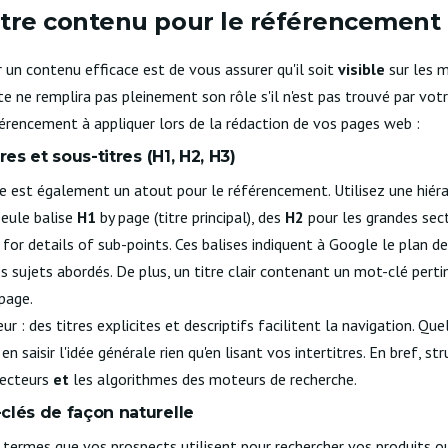
otre contenu pour le référencement
un contenu efficace est de vous assurer qu'il soit
visible
sur les m
ne remplira pas pleinement son rôle s'il n'est pas trouvé par votre
érencement à appliquer lors de la rédaction de vos pages web :
res et sous-titres (H1, H2, H3)
e est également un atout pour le référencement. Utilisez une hiér
eule balise
H1
by page (titre principal), des
H2
pour les grandes sect
for details of sub-points. Ces balises indiquent à Google le plan d
s sujets abordés. De plus, un titre clair contenant un mot-clé perti
page.
eur : des titres explicites et descriptifs facilitent la navigation. Qu
n saisir l'idée générale rien qu'en lisant vos intertitres. En bref, s
 lecteurs
et
les algorithmes des moteurs de recherche.
clés de façon naturelle
termes que vos prospects utilisent pour rechercher vos produits ou 