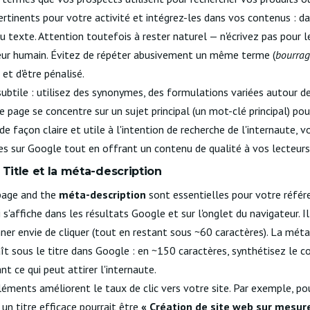
ertinents pour votre activité et intégrez-les dans vos contenus : da
du texte. Attention toutefois à rester naturel — n'écrivez pas pour 
teur humain. Évitez de répéter abusivement un même terme (
bourrag
 et d'être pénalisé.
ubtile : utilisez des synonymes, des formulations variées autour d
page se concentre sur un sujet principal (un mot-clé principal) pou
 façon claire et utile à l'intention de recherche de l'internaute, 
s sur Google tout en offrant un contenu de qualité à vos lecteurs
 Title et la méta-description
page and the
méta-description
sont essentielles pour votre référ
qui s'affiche dans les résultats Google et sur l'onglet du navigateur. I
ner envie de cliquer (tout en restant sous ~60 caractères). La méta d
t sous le titre dans Google : en ~150 caractères, synthétisez le co
 ce qui peut attirer l'internaute.
léments améliorent le taux de clic vers votre site. Par exemple, po
 un titre efficace pourrait être
« Création de site web sur mesu