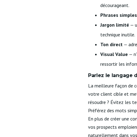
décourageant.
Phrases simples
Jargon limité
— u
technique inutile.
Ton direct
— adres
Visual Value
— n'
ressortir les info
Parlez le langage d
La meilleure façon de co
votre client cible et me
résoudre ? Évitez les te
Préférez des mots simpl
En plus de créer une con
vos prospects emploie
naturellement dans vos