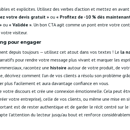
ibles et explicites. Utilisez des verbes d'action et mettez en avant
z votre devis gratuit »
ou
« Profitez de -10 % dès maintenan
»
ou
« Validée »
. Un bon CTA agit comme un pont entre votre cont
votre visiteur.
lling pour engager
inent depuis toujours — utilisez cet atout dans vos textes ! Le
la n
rratifs pour rendre votre message plus vivant et marquer les esprits
mmerciaux, racontez une
histoire
autour de votre produit, de vot
le, décrivez comment l'un de vos clients a résolu son problème grâc
ter plus facilement et aura davantage confiance en vous.
 votre discours et crée une connexion émotionnelle. Cela peut être 
réer votre entreprise), celle de vos clients, ou même une mise en s
portant est de rester authentique et de garder le récit centré sur le 
 capte l'attention du lecteur jusqu'au bout et renforce considérable