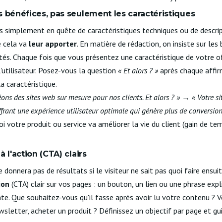
s bénéfices, pas seulement les caractéristiques
as simplement en quête de caractéristiques techniques ou de descrip
e cela va
leur apporter
. En matière de rédaction, on insiste sur les
tés. Chaque fois que vous présentez une caractéristique de votre of
'utilisateur. Posez-vous la question
« Et alors ? »
après chaque affir
a caractéristique.
ons des sites web sur mesure pour nos clients. Et alors ? »
→
« Votre s
offrant une expérience utilisateur optimale qui génère plus de conversion
oi votre produit ou service va améliorer la vie du client (gain de te
 l'action (CTA) clairs
donnera pas de résultats si le visiteur ne sait pas quoi faire ensui
ion
(CTA) clair sur vos pages : un bouton, un lien ou une phrase explic
ante. Que souhaitez-vous qu'il fasse après avoir lu votre contenu ? 
ewsletter, acheter un produit ? Définissez un objectif par page et gui