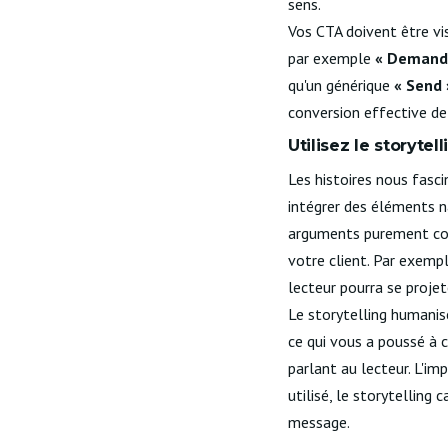
sens.
Vos CTA doivent être vis
par exemple
« Demande
qu'un générique
« Send 
conversion effective de 
Utilisez le storyte
Les histoires nous fasc
intégrer des éléments na
arguments purement co
votre client. Par exemp
lecteur pourra se proje
Le storytelling humanise
ce qui vous a poussé à c
parlant au lecteur. L'im
utilisé, le storytelling
message.