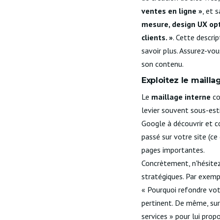
ventes en ligne »
, et 
mesure, design UX opt
clients. »
. Cette descri
savoir plus. Assurez-vo
son contenu.
Exploitez le mailla
Le
maillage interne
co
levier souvent sous-esti
Google à découvrir et c
passé sur votre site (ce
pages importantes.
Concrètement, n'hésitez
stratégiques. Par exempl
« Pourquoi refondre votr
pertinent. De même, sur
services » pour lui propo